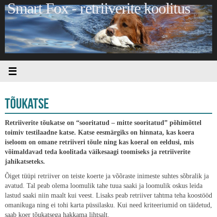
Smart Fox - retriiverite koolitus
Skip
to
content
TÕUKATSE
Retriiverite tõukatse on “sooritatud – mitte sooritatud” põhimõttel
toimiv testilaadne katse.
Katse eesmärgiks on hinnata, kas koera
iseloom on omane retriiveri tõule ning kas koeral on eeldusi, mis
võimaldavad teda koolitada väikesaagi toomiseks ja retriiverite
jahikatseteks.
Õiget tüüpi retriiver on teiste koerte ja võõraste inimeste suhtes sõbralik ja
avatud. Tal peab olema loomulik tahe tuua saaki ja loomulik oskus leida
lastud saaki niin maalt kui veest. Lisaks peab retriiver tahtma teha koostööd
omanikuga ning ei tohi karta püssilasku. Kui need kriteeriumid on täidetud,
saab koer tõukatsega hakkama lihtsalt.