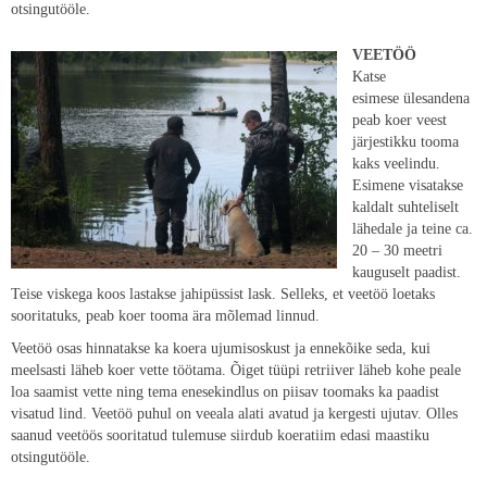
otsingutööle.
VEETÖÖ
Katse
esimese ülesandena
peab koer veest
järjestikku tooma
kaks veelindu.
Esimene visatakse
kaldalt suhteliselt
lähedale ja teine ca.
20 – 30 meetri
kauguselt paadist.
Teise viskega koos lastakse jahipüssist lask. Selleks, et veetöö loetaks
sooritatuks, peab koer tooma ära mõlemad linnud.
Veetöö osas hinnatakse ka koera ujumisoskust ja ennekõike seda, kui
meelsasti läheb koer vette töötama. Õiget tüüpi retriiver läheb kohe peale
loa saamist vette ning tema enesekindlus on piisav toomaks ka paadist
visatud lind. Veetöö puhul on veeala alati avatud ja kergesti ujutav. Olles
saanud veetöös sooritatud tulemuse siirdub koeratiim edasi maastiku
otsingutööle.