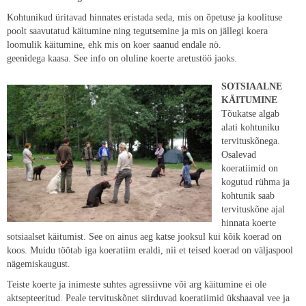
Kohtunikud üritavad hinnates eristada seda, mis on õpetuse ja koolituse
poolt saavutatud käitumine ning tegutsemine ja mis on jällegi koera
loomulik käitumine, ehk mis on koer saanud endale nö.
geenidega kaasa. See info on oluline koerte aretustöö jaoks.
SOTSIAALNE
KÄITUMINE
Tõukatse algab
alati kohtuniku
tervituskõnega.
Osalevad
koeratiimid on
kogutud rühma ja
kohtunik saab
tervituskõne ajal
hinnata koerte
sotsiaalset käitumist. See on ainus aeg katse jooksul kui kõik koerad on
koos. Muidu töötab iga koeratiim eraldi, nii et teised koerad on väljaspool
nägemiskaugust.
Teiste koerte ja inimeste suhtes agressiivne või arg käitumine ei ole
aktsepteeritud. Peale tervituskõnet siirduvad koeratiimid ükshaaval vee ja