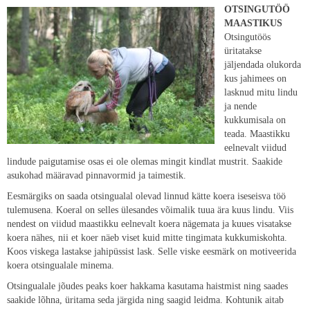
OTSINGUTÖÖ
MAASTIKUS
Otsingutöös
üritatakse
jäljendada olukorda
kus jahimees on
lasknud mitu lindu
ja nende
kukkumisala on
teada. Maastikku
eelnevalt viidud
lindude paigutamise osas ei ole olemas mingit kindlat mustrit. Saakide
asukohad määravad pinnavormid ja taimestik.
Eesmärgiks on saada otsingualal olevad linnud kätte koera iseseisva töö
tulemusena. Koeral on selles ülesandes võimalik tuua ära kuus lindu. Viis
nendest on viidud maastikku eelnevalt koera nägemata ja kuues visatakse
koera nähes, nii et koer näeb viset kuid mitte tingimata kukkumiskohta.
Koos viskega lastakse jahipüssist lask. Selle viske eesmärk on motiveerida
koera otsingualale minema.
Otsingualale jõudes peaks koer hakkama kasutama haistmist ning saades
saakide lõhna, üritama seda järgida ning saagid leidma. Kohtunik aitab