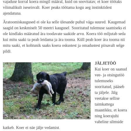
vajaduse korral koera mingil määral, kuid on soovitatav, et koer töötaks
võimalikult iseseisvalt. Koer peaks töötama kogu aeg instinktidest
ajendatuna.
Äratoomiskaugused ei ole ka selle ülesande puhul väga suured. Kaugemad
saagid on keskmiselt 50 meetri kaugusel. Sooritatud tulemuse saamiseks ei
ole kindlaks määratud ära toodavate saakide arvu. Koera töö mõjutab seda
kui mitu saaki ta peab leidama ja ära tooma. Küll peab koer ära tooma nii
mitu saaki, et kohtunik saaks koera oskustest ja omadustest piisavalt selge
pildi.
JÄLJETÖÖ
Kui koer on saanud
vee- ja otsingutöö
tulemuseks
sooritatud, pääseb
ta jäljele. Jälg
veetakse sellise
taimkattega
maastikku, et koera
ning koerajuhi
vaheline silmside
katkeb. Koer ei näe jälje vedamist.